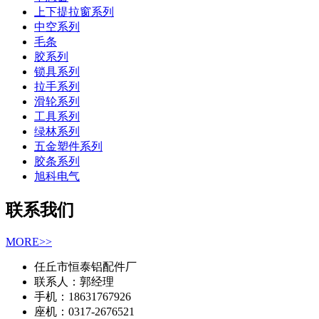
上下提拉窗系列
中空系列
毛条
胶系列
锁具系列
拉手系列
滑轮系列
工具系列
绿林系列
五金塑件系列
胶条系列
旭科电气
联系我们
MORE>>
任丘市恒泰铝配件厂
联系人：郭经理
手机：18631767926
座机：0317-2676521