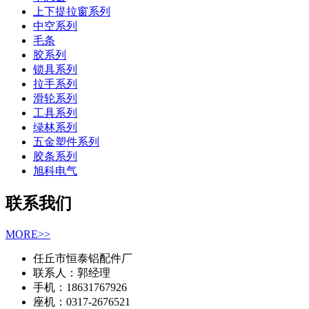
上下提拉窗系列
中空系列
毛条
胶系列
锁具系列
拉手系列
滑轮系列
工具系列
绿林系列
五金塑件系列
胶条系列
旭科电气
联系我们
MORE>>
任丘市恒泰铝配件厂
联系人：郭经理
手机：18631767926
座机：0317-2676521