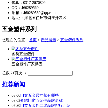
传真：0317-2676806
QQ：460289560
邮箱：460289560@qq.com
地 址：河北省任丘市魏庄开发区
五金塑件系列
您现在的位置：
首页
>
产品展示
>
五金塑件系列
各类五金塑件
五金塑件厂家供应
总数 2
1
页次 1/1
推荐新闻
08.06
门窗五金尺寸都有哪些
08.03
介绍门窗五金件品牌名称
07.30
门窗五金件二线品牌排行介绍