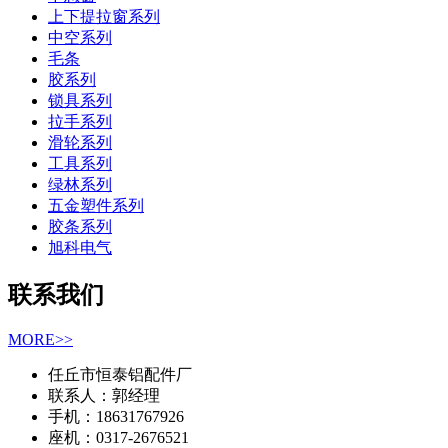
上下提拉窗系列
中空系列
毛条
胶系列
锁具系列
拉手系列
滑轮系列
工具系列
绿林系列
五金塑件系列
胶条系列
旭科电气
联系我们
MORE>>
任丘市恒泰铝配件厂
联系人：郭经理
手机：18631767926
座机：0317-2676521