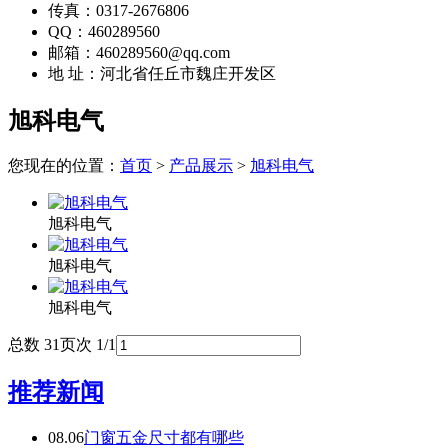
传真：0317-2676806
QQ：460289560
邮箱：460289560@qq.com
地 址：河北省任丘市魏庄开发区
旭科电气
您现在的位置：
首页
>
产品展示
>
旭科电气
旭科电气
旭科电气
旭科电气
总数 3
1
页次 1/1
推荐新闻
08.06
门窗五金尺寸都有哪些