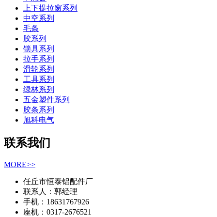
上下提拉窗系列
中空系列
毛条
胶系列
锁具系列
拉手系列
滑轮系列
工具系列
绿林系列
五金塑件系列
胶条系列
旭科电气
联系我们
MORE>>
任丘市恒泰铝配件厂
联系人：郭经理
手机：18631767926
座机：0317-2676521