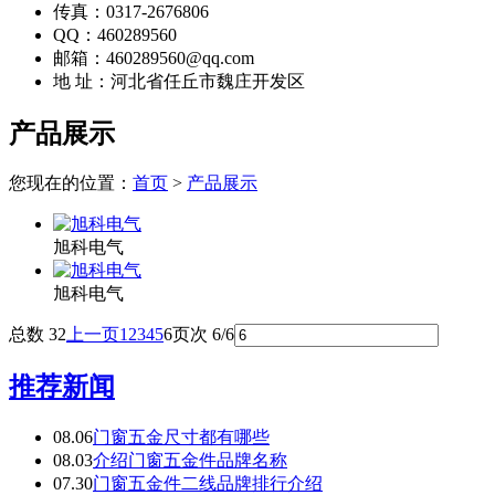
传真：0317-2676806
QQ：460289560
邮箱：460289560@qq.com
地 址：河北省任丘市魏庄开发区
产品展示
您现在的位置：
首页
>
产品展示
旭科电气
旭科电气
总数 32
上一页
1
2
3
4
5
6
页次 6/6
推荐新闻
08.06
门窗五金尺寸都有哪些
08.03
介绍门窗五金件品牌名称
07.30
门窗五金件二线品牌排行介绍