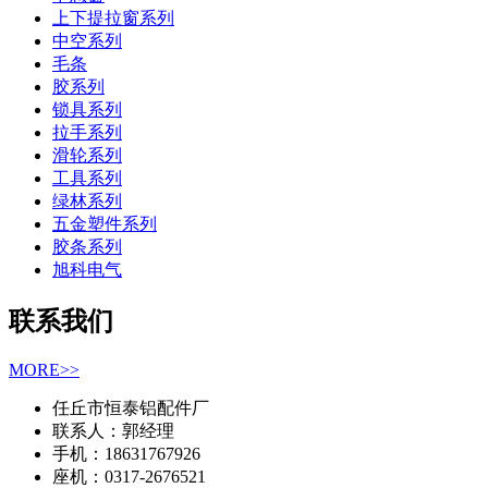
上下提拉窗系列
中空系列
毛条
胶系列
锁具系列
拉手系列
滑轮系列
工具系列
绿林系列
五金塑件系列
胶条系列
旭科电气
联系我们
MORE>>
任丘市恒泰铝配件厂
联系人：郭经理
手机：18631767926
座机：0317-2676521