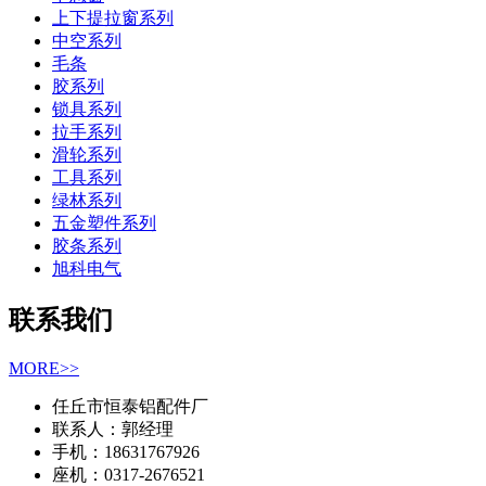
上下提拉窗系列
中空系列
毛条
胶系列
锁具系列
拉手系列
滑轮系列
工具系列
绿林系列
五金塑件系列
胶条系列
旭科电气
联系我们
MORE>>
任丘市恒泰铝配件厂
联系人：郭经理
手机：18631767926
座机：0317-2676521