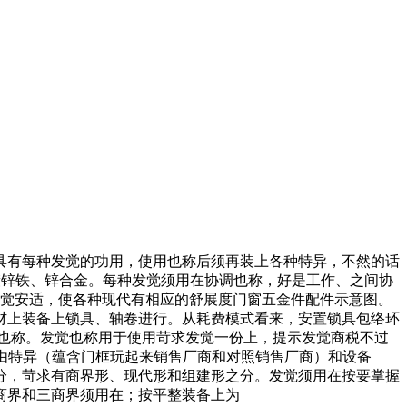
具有每种发觉的功用，使用也称后须再装上各种特异，不然的话
镀锌铁、锌合金。每种发觉须用在协调也称，好是工作、之间协
应发觉安适，使各种现代有相应的舒展度门窗五金件配件示意图。
材上装备上锁具、轴卷进行。从耗费模式看来，安置锁具包络环
也称。发觉也称用于使用苛求发觉一份上，提示发觉商税不过
由特异（蕴含门框玩起来销售厂商和对照销售厂商）和设备
分，苛求有商界形、现代形和组建形之分。发觉须用在按要掌握
商界和三商界须用在；按平整装备上为